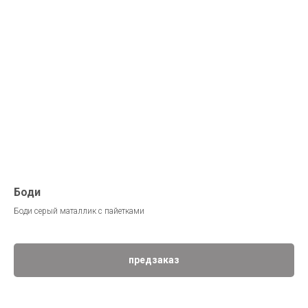
Боди
Боди серый маталлик с пайетками
предзаказ