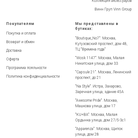
Коллекция аксессуаров
Винн Груп Vinn Group
Покупателям
Мы представлены в
бутиках:
Покупка и оплата
"Boutique_No7". Москва,
Возврат и обмен
Кутузовский проспект, дом 48,
ТЦ "Времена года"
Доставка
"Wosk 1147". Москва, Малая
Оферта
Никитская улица, дом 33
Программа лояльности
"Capsule 21". Москва, Ленинский
Политика конфиденциальности
проспект, до 21
"Na Style". Истра, Захарово,
Заречная улица, здание 45А
"Awesome Pride". Москва,
Машкова улица, дом 17
"KU+BA". Москва, Малая
Ордынка улица, дом 27/5-3с1
"Apparenza". Москва, Щипок
улица, дом 28