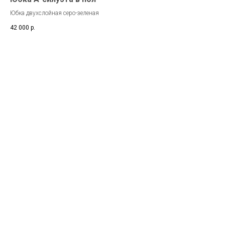
Юбка двухслойная серо-зеленая
42 000
р.